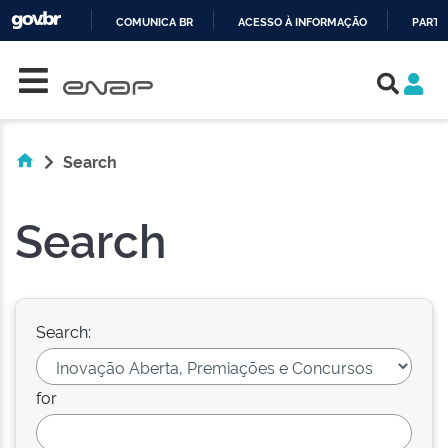
COMUNICA BR
ACESSO À INFORMAÇÃO
PARTI
Skip navigation
IR
PARA
O
CONTEÚDO
Search
Search
Search:
for