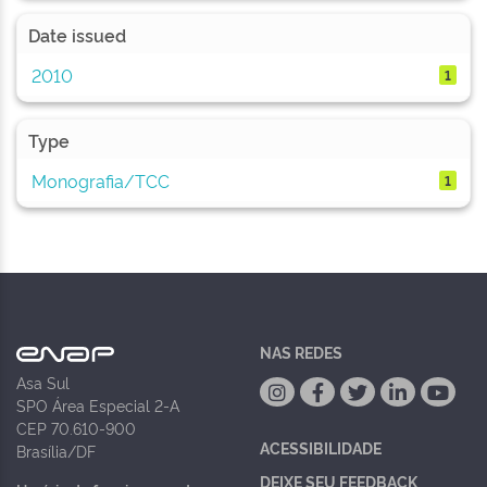
Date issued
2010
1
Type
Monografia/TCC
1
NAS REDES
Asa Sul
SPO Área Especial 2-A
CEP 70.610-900
ACESSIBILIDADE
Brasília/DF
DEIXE SEU FEEDBACK