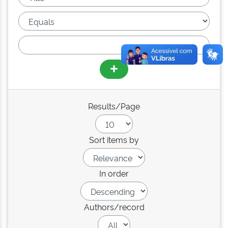
Results/Page
Sort items by
In order
Authors/record