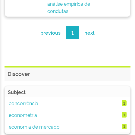
análise empírica de
condutas.
previous
1
next
Discover
Subject
concorrência
1
econometria
1
economia de mercado
1