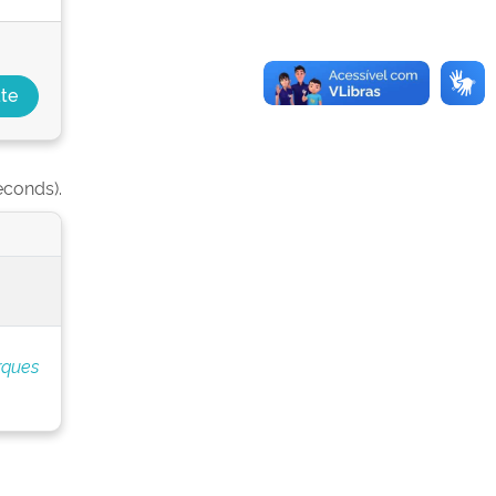
econds).
rques