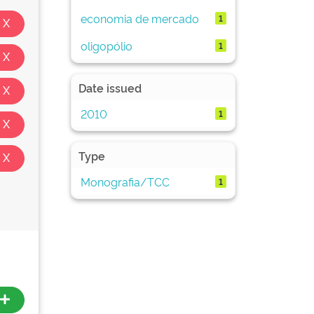
economia de mercado
1
oligopólio
1
Date issued
2010
1
Type
Monografia/TCC
1