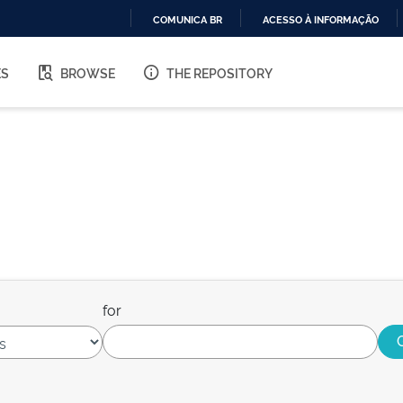
COMUNICA BR
ACESSO À INFORMAÇÃO
IR
PARA
ES
BROWSE
THE REPOSITORY
O
CONTEÚDO
for