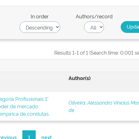
In order
Authors/record
Results 1-1 of 1 (Search time: 0.001 s
Author(s)
oria Profissionais 1°
Oliveira, Alessandro Vinícius Ma
der de mercado:
de
empírica de condutas.
revious
1
next