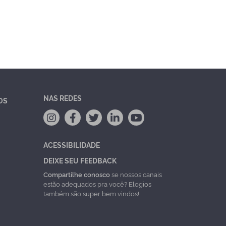
NAS REDES
OS
ACESSIBILIDADE
DEIXE SEU FEEDBACK
Compartilhe conosco
se nossos canais
estão adequados pra você? Elogios
também são super bem vindos!