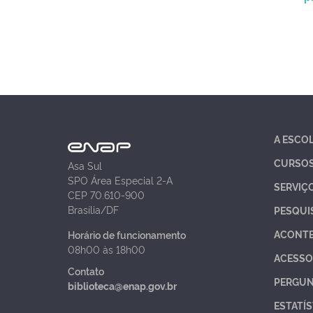
A ESCO
CURSO
Asa Sul
SPO Área Especial 2-A
SERVIÇ
CEP 70.610-900
Brasília/DF
PESQUI
ACONT
Horário de funcionamento
08h00 às 18h00
ACESSO
Contato
PERGUN
biblioteca@enap.gov.br
ESTATÍS