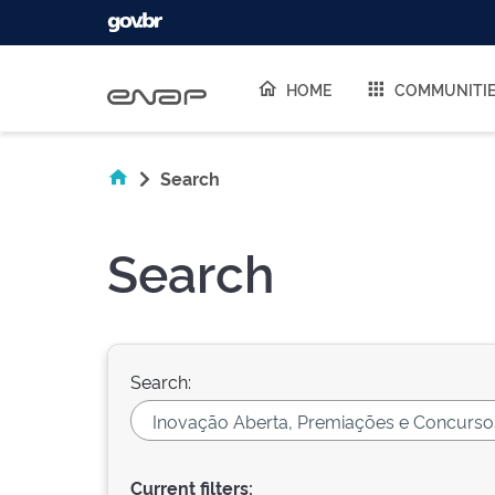
Skip navigation
HOME
COMMUNITI
Search
Search
Search:
Current filters: