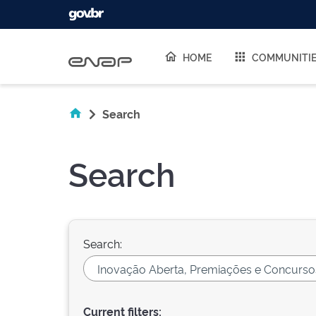
Skip navigation
HOME
COMMUNITI
Search
Search
Search:
Current filters: