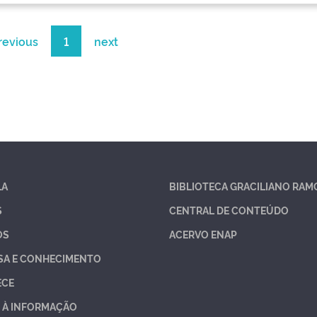
revious
1
next
LA
BIBLIOTECA GRACILIANO RAM
S
CENTRAL DE CONTEÚDO
OS
ACERVO ENAP
SA E CONHECIMENTO
ECE
 À INFORMAÇÃO