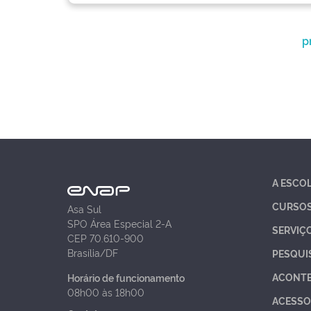
p
A ESCO
CURSO
Asa Sul
SPO Área Especial 2-A
SERVIÇ
CEP 70.610-900
Brasília/DF
PESQUI
ACONT
Horário de funcionamento
08h00 às 18h00
ACESSO