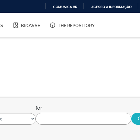
COMUNICA BR
ACESSO À INFORMAÇÃO
IR
PARA
ES
BROWSE
THE REPOSITORY
O
CONTEÚDO
for