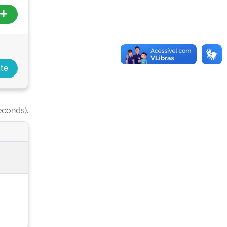
econds).