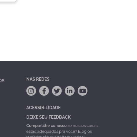
NAS REDES
OS
ACESSIBILIDADE
DEIXE SEU FEEDBACK
Compartilhe conosco
se nossos canais
estão adequados pra você? Elogios
também são super bem vindos!