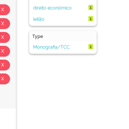
direito econômico
1
leilão
1
Type
Monografia/TCC
1