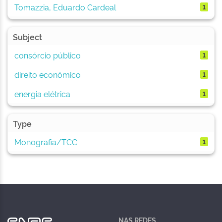
Tomazzia, Eduardo Cardeal
1
Subject
consórcio público
1
direito econômico
1
energia elétrica
1
Type
Monografia/TCC
1
NAS REDES