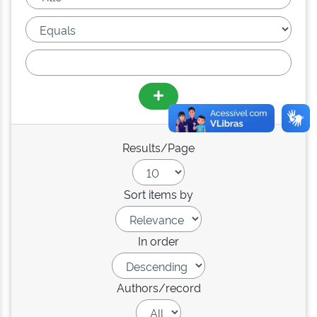
Results/Page
Sort items by
In order
Authors/record