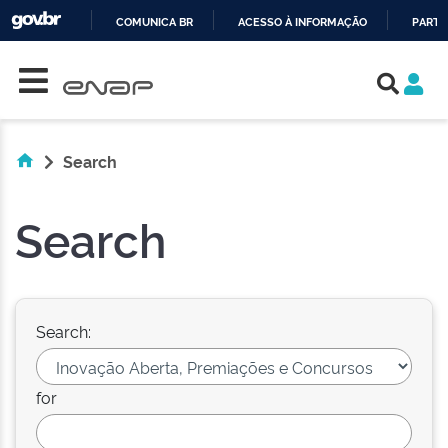
COMUNICA BR
ACESSO À INFORMAÇÃO
PARTI
Skip navigation
IR
PARA
O
CONTEÚDO
Search
Search
Search:
for