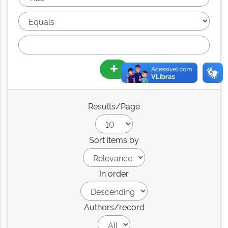
Results/Page
Sort items by
In order
Authors/record