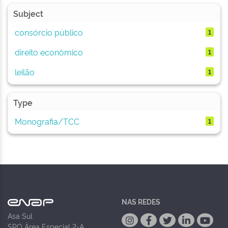
Subject
consórcio público
1
direito econômico
1
leilão
1
Type
Monografia/TCC
1
NAS REDES
Asa Sul
SPO Área Especial 2-A