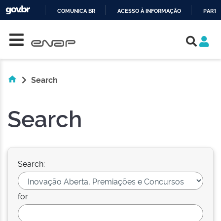
COMUNICA BR
ACESSO À INFORMAÇÃO
PARTI
Skip navigation
IR
PARA
O
CONTEÚDO
Search
Search
Search:
for