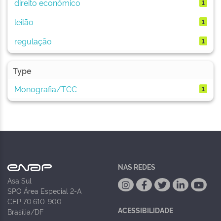
direito econômico
1
leilão
1
regulação
1
Type
Monografia/TCC
1
NAS REDES
Asa Sul
SPO Área Especial 2-A
CEP 70.610-900
ACESSIBILIDADE
Brasília/DF