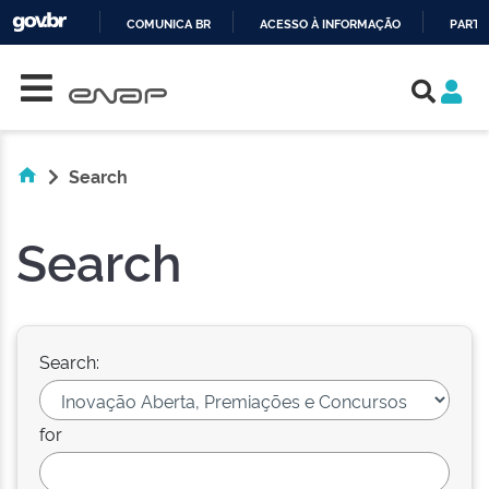
COMUNICA BR
ACESSO À INFORMAÇÃO
PARTI
Skip navigation
IR
PARA
O
CONTEÚDO
Search
Search
Search:
for