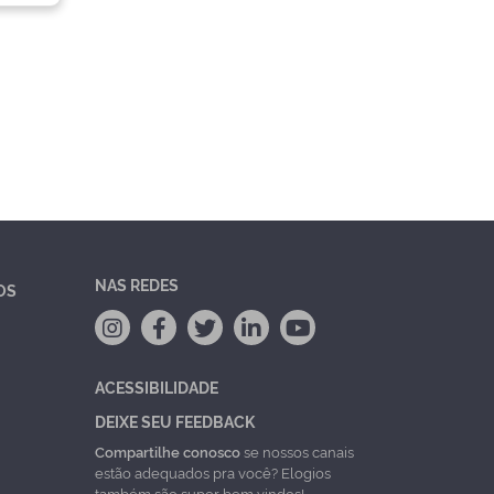
NAS REDES
OS
ACESSIBILIDADE
DEIXE SEU FEEDBACK
Compartilhe conosco
se nossos canais
estão adequados pra você? Elogios
também são super bem vindos!