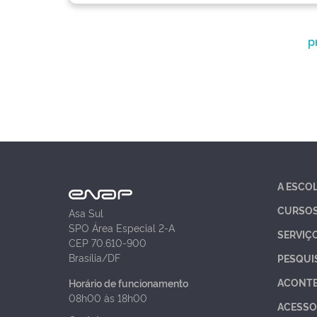
p
A ESCO
CURSO
Asa Sul
SPO Área Especial 2-A
SERVIÇ
CEP 70.610-900
Brasília/DF
PESQUI
ACONT
Horário de funcionamento
08h00 às 18h00
ACESSO