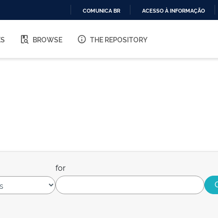
COMUNICA BR
ACESSO À INFORMAÇÃO
IR
PARA
ES
BROWSE
THE REPOSITORY
O
CONTEÚDO
for