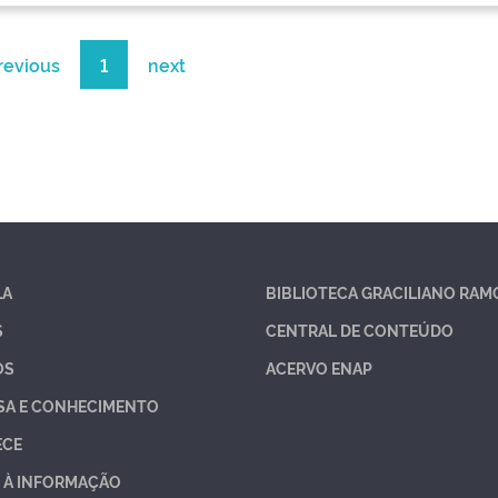
revious
1
next
LA
BIBLIOTECA GRACILIANO RAM
S
CENTRAL DE CONTEÚDO
OS
ACERVO ENAP
SA E CONHECIMENTO
ECE
 À INFORMAÇÃO