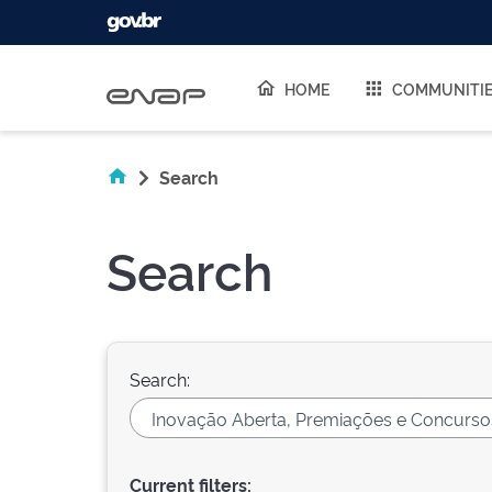
Skip navigation
HOME
COMMUNITI
Search
Search
Search:
Current filters: