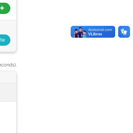
econds).