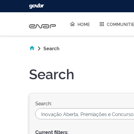
Skip navigation
HOME
COMMUNITI
Search
Search
Search:
Current filters: