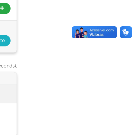
econds).