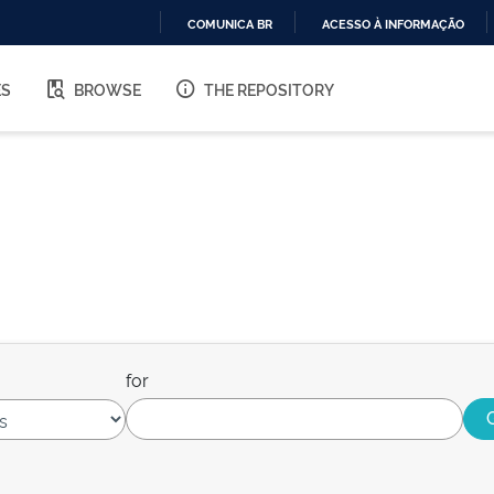
COMUNICA BR
ACESSO À INFORMAÇÃO
IR
PARA
ES
BROWSE
THE REPOSITORY
O
CONTEÚDO
for