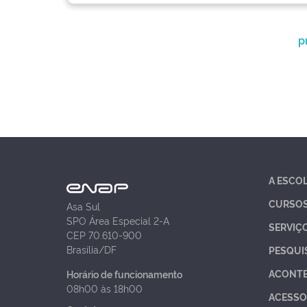
p
A ESCO
CURSO
Asa Sul
SPO Área Especial 2-A
SERVIÇ
CEP 70.610-900
Brasília/DF
PESQUI
ACONT
Horário de funcionamento
08h00 às 18h00
ACESSO