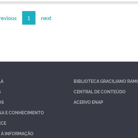
revious
1
next
LA
BIBLIOTECA GRACILIANO RAM
S
CENTRAL DE CONTEÚDO
OS
ACERVO ENAP
SA E CONHECIMENTO
ECE
 À INFORMAÇÃO