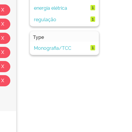
energia elétrica
1
regulação
1
Type
Monografia/TCC
1