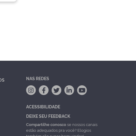
NAS REDES
OS
ACESSIBILIDADE
DEIXE SEU FEEDBACK
Compartilhe conosco
se nossos canais
estão adequados pra você? Elogios
também são super bem vindos!