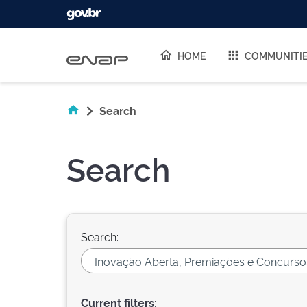
Skip navigation
HOME
COMMUNITI
Search
Search
Search:
Current filters: