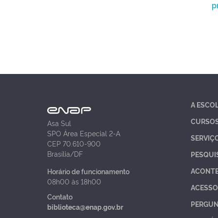
p
A ESCO
CURSO
Asa Sul
SPO Área Especial 2-A
SERVIÇ
CEP 70.610-900
Brasília/DF
PESQUI
ACONT
Horário de funcionamento
08h00 às 18h00
ACESSO
Contato
PERGUN
biblioteca@enap.gov.br