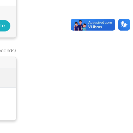
econds).