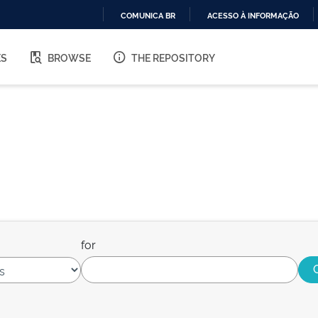
COMUNICA BR
ACESSO À INFORMAÇÃO
IR
PARA
ES
BROWSE
THE REPOSITORY
O
CONTEÚDO
for