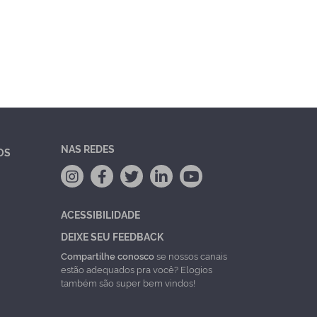
NAS REDES
OS
ACESSIBILIDADE
DEIXE SEU FEEDBACK
Compartilhe conosco
se nossos canais
estão adequados pra você? Elogios
também são super bem vindos!