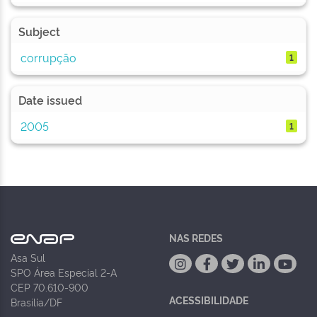
Subject
corrupção
1
Date issued
2005
1
NAS REDES
Asa Sul
SPO Área Especial 2-A
CEP 70.610-900
ACESSIBILIDADE
Brasília/DF