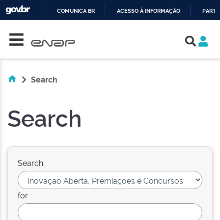
COMUNICA BR
ACESSO À INFORMAÇÃO
PARTI
Skip navigation
IR
PARA
O
CONTEÚDO
Search
Search
Search:
for