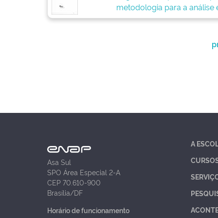
metodologia para a análise 
p
A ESCO
CURSO
Asa Sul
SPO Área Especial 2-A
SERVIÇ
CEP 70.610-900
Brasília/DF
PESQUI
ACONT
Horário de funcionamento