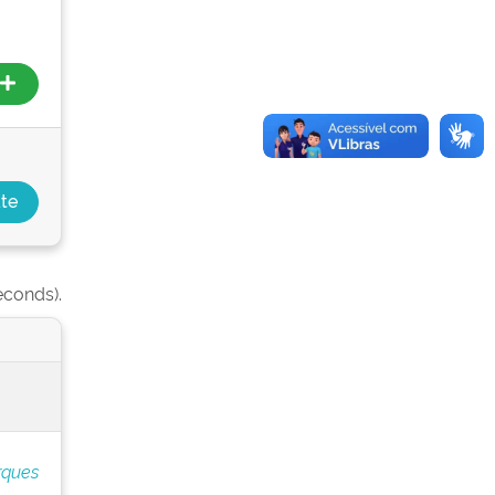
econds).
rques