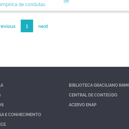
de
empírica de condutas.
revious
1
next
LA
BIBLIOTECA GRACILIANO RAM
S
CENTRAL DE CONTEÚDO
OS
ACERVO ENAP
SA E CONHECIMENTO
ECE