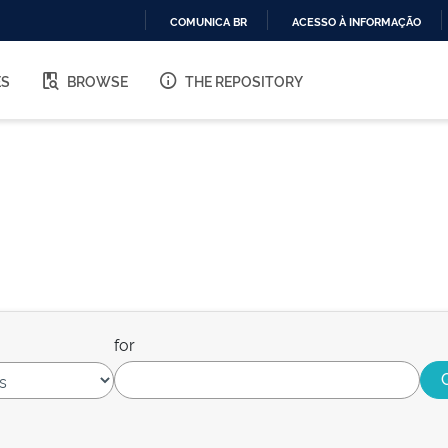
COMUNICA BR
ACESSO À INFORMAÇÃO
IR
PARA
ES
BROWSE
THE REPOSITORY
O
CONTEÚDO
for