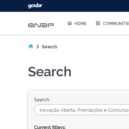
Skip navigation
HOME
COMMUNITI
Search
Search
Search:
Current filters: