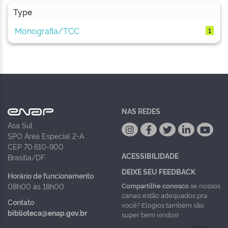
Type
Monografia/TCC
1
NAS REDES
Asa Sul
SPO Área Especial 2-A
CEP 70.610-900
ACESSIBILIDADE
Brasília/DF
DEIXE SEU FEEDBACK
Horário de funcionamento
Compartilhe conosco
se nossos
08h00 às 18h00
canais estão adequados pra
Contato
você? Elogios também são
biblioteca@enap.gov.br
super bem vindos!