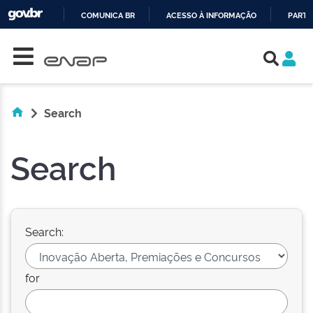
COMUNICA BR
ACESSO À INFORMAÇÃO
PARTI
Skip navigation
IR
PARA
O
CONTEÚDO
Search
Search
Search:
for