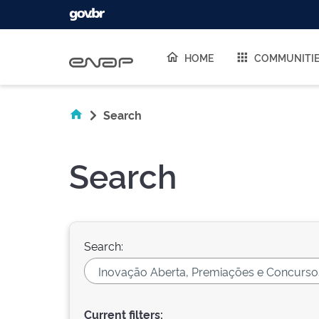
Skip navigation
HOME
COMMUNITI
Search
Search
Search:
Current filters: