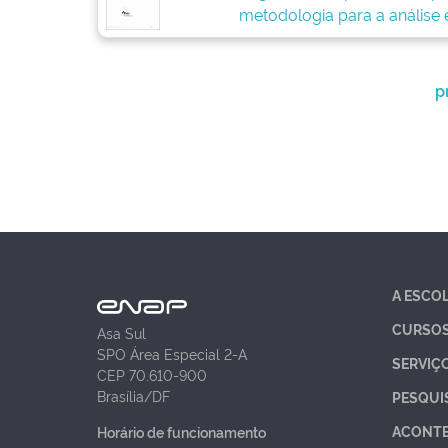
metodologia para a análise 
p
A ESCO
CURSO
Asa Sul
SPO Área Especial 2-A
SERVIÇ
CEP 70.610-900
Brasília/DF
PESQUI
ACONT
Horário de funcionamento