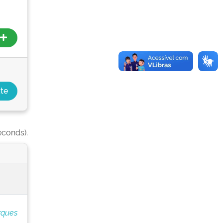
econds).
rques