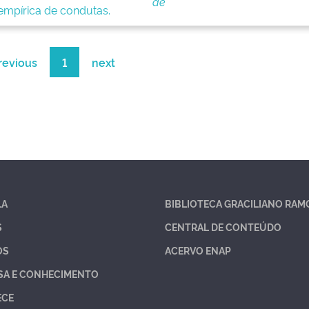
de
empírica de condutas.
revious
1
next
LA
BIBLIOTECA GRACILIANO RAM
S
CENTRAL DE CONTEÚDO
OS
ACERVO ENAP
SA E CONHECIMENTO
ECE