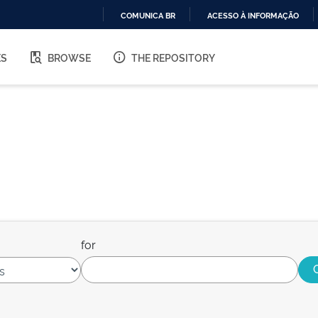
COMUNICA BR
ACESSO À INFORMAÇÃO
IR
PARA
ES
BROWSE
THE REPOSITORY
O
CONTEÚDO
for