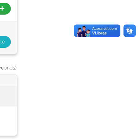
econds).