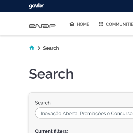
Skip navigation
HOME
COMMUNITI
Search
Search
Search:
Current filters: