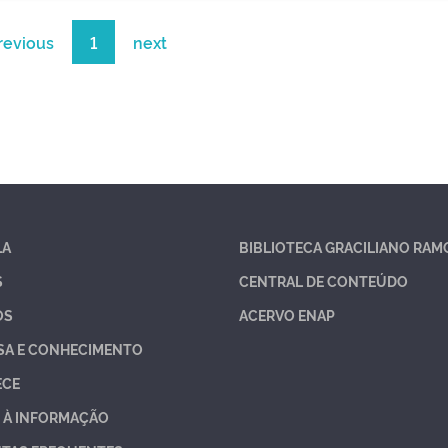
revious
1
next
LA
BIBLIOTECA GRACILIANO RAM
S
CENTRAL DE CONTEÚDO
OS
ACERVO ENAP
SA E CONHECIMENTO
ECE
 À INFORMAÇÃO