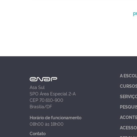
p
A ESCO
CURSO
Asa Sul
SPO Área Especial 2-A
SERVIÇ
CEP 70.610-900
Brasília/DF
PESQUI
ACONT
Horário de funcionamento
08h00 às 18h00
ACESSO
Contato