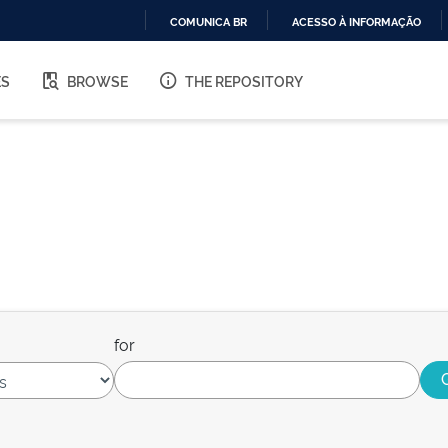
COMUNICA BR
ACESSO À INFORMAÇÃO
IR
PARA
ES
BROWSE
THE REPOSITORY
O
CONTEÚDO
for