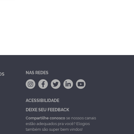
NAS REDES
OS
ACESSIBILIDADE
DEIXE SEU FEEDBACK
Compartilhe conosco
se nossos canais
estão adequados pra você? Elogios
também são super bem vindos!