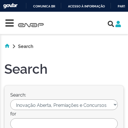
COMUNICA BR
ACESSO À INFORMAÇÃO
PARTI
Skip navigation
IR
PARA
O
CONTEÚDO
Search
Search
Search:
for