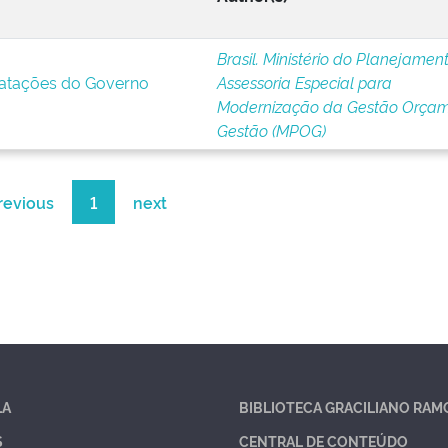
Brasil. Ministério do Planejament
ratações do Governo
Assessoria Especial para
Modernização da Gestão Orçam
Gestão (MPOG)
revious
1
next
LA
BIBLIOTECA GRACILIANO RAM
S
CENTRAL DE CONTEÚDO