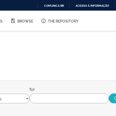
COMUNICA BR
ACESSO À INFORMAÇÃO
IR
PARA
ES
BROWSE
THE REPOSITORY
O
CONTEÚDO
for