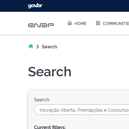
Skip navigation
HOME
COMMUNITI
Search
Search
Search:
Current filters: