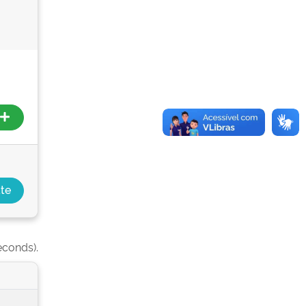
econds).