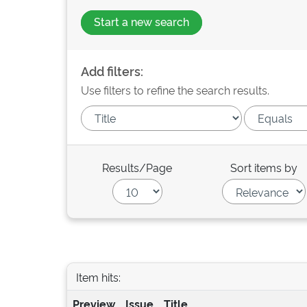
Start a new search
Add filters:
Use filters to refine the search results.
Results/Page
Sort items by
Item hits:
Preview
Issue
Title