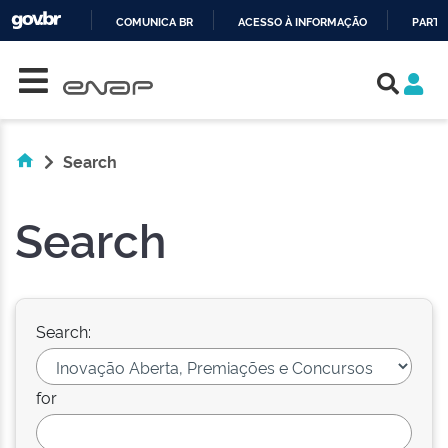
COMUNICA BR
ACESSO À INFORMAÇÃO
PARTI
Skip navigation
IR
PARA
O
CONTEÚDO
Search
Search
Search:
for