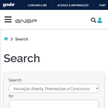
COMUNICA BR
ACESSO À INFORMAÇÃO
PARTI
Skip navigation
IR
PARA
O
CONTEÚDO
Search
Search
Search:
for