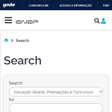
COMUNICA BR
ACESSO À INFORMAÇÃO
PARTI
Skip navigation
IR
PARA
O
CONTEÚDO
Search
Search
Search:
for