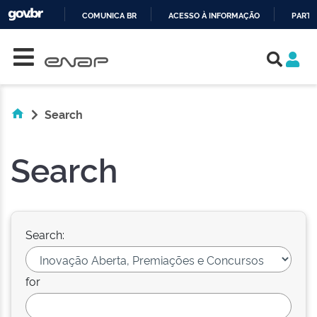
COMUNICA BR
ACESSO À INFORMAÇÃO
PARTI
Skip navigation
IR
PARA
O
CONTEÚDO
Search
Search
Search:
for