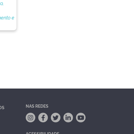
o,
ento e
NAS REDES
OS
ACESSIBILIDADE