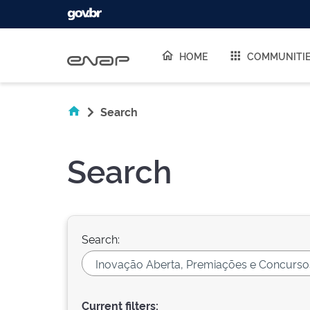
Skip navigation
HOME
COMMUNITI
Search
Search
Search:
Current filters: