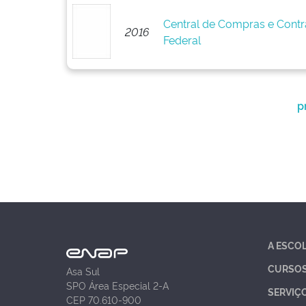
Central de Compras e Cont
2016
Federal
p
A ESCO
CURSO
Asa Sul
SPO Área Especial 2-A
SERVIÇ
CEP 70.610-900