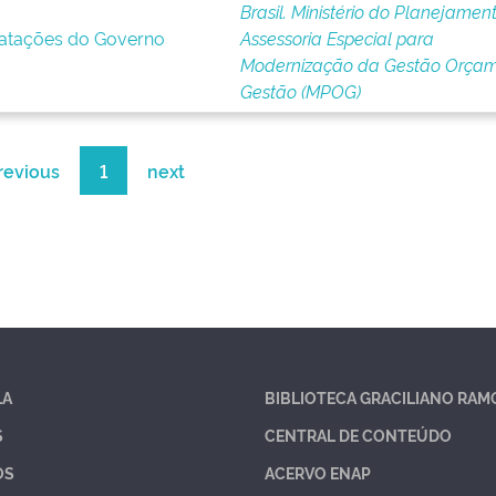
Brasil. Ministério do Planejament
ratações do Governo
Assessoria Especial para
Modernização da Gestão Orçam
Gestão (MPOG)
revious
1
next
LA
BIBLIOTECA GRACILIANO RAM
S
CENTRAL DE CONTEÚDO
OS
ACERVO ENAP