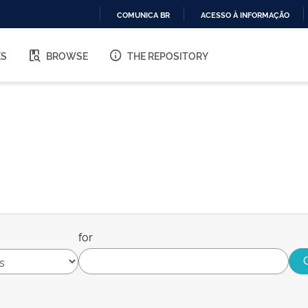
COMUNICA BR
ACESSO À INFORMAÇÃO
IR
PARA
ES
BROWSE
THE REPOSITORY
O
CONTEÚDO
for