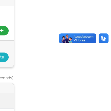
econds).