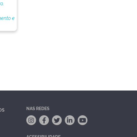
o,
ento e
NAS REDES
OS
ACESSIBILIDADE