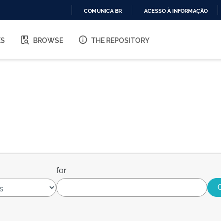
COMUNICA BR
ACESSO À INFORMAÇÃO
IR
PARA
ES
BROWSE
THE REPOSITORY
O
CONTEÚDO
for