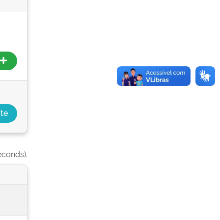
econds).