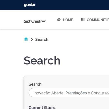
Skip navigation
HOME
COMMUNITI
Search
Search
Search:
Current filters: