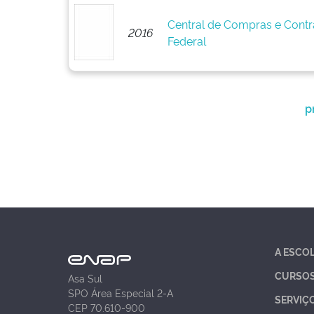
Central de Compras e Cont
2016
Federal
p
A ESCO
CURSO
Asa Sul
SPO Área Especial 2-A
SERVIÇ
CEP 70.610-900