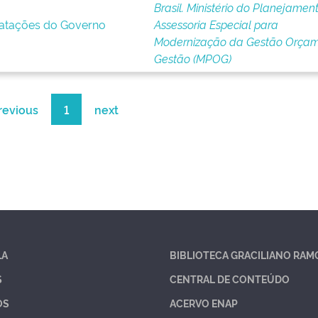
Brasil. Ministério do Planejament
ratações do Governo
Assessoria Especial para
Modernização da Gestão Orçam
Gestão (MPOG)
revious
1
next
LA
BIBLIOTECA GRACILIANO RAM
S
CENTRAL DE CONTEÚDO
OS
ACERVO ENAP