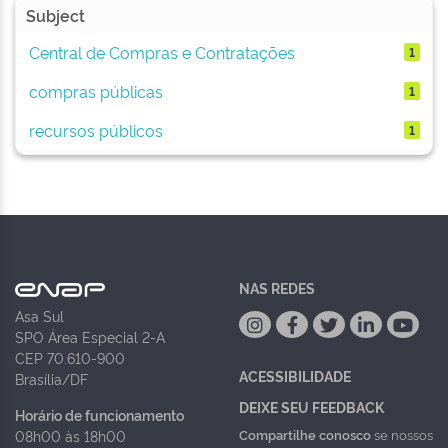
Subject
Central de Compras e Contratações
1
compras públicas
1
recursos públicos
1
NAS REDES
Asa Sul
SPO Área Especial 2-A
CEP 70.610-900
ACESSIBILIDADE
Brasília/DF
DEIXE SEU FEEDBACK
Horário de funcionamento
Compartilhe conosco
se nossos
08h00 às 18h00