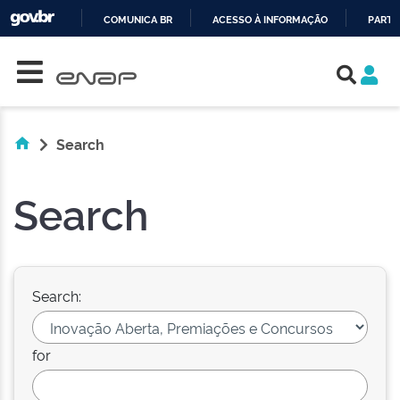
COMUNICA BR
ACESSO À INFORMAÇÃO
PARTI
Skip navigation
IR
PARA
O
CONTEÚDO
Search
Search
Search:
for