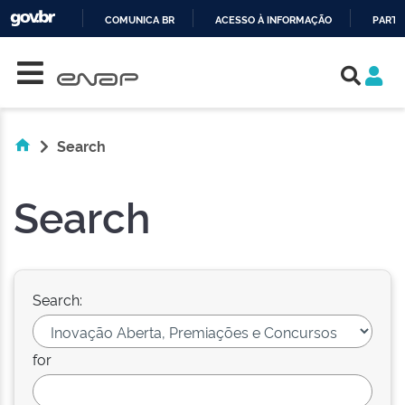
COMUNICA BR
ACESSO À INFORMAÇÃO
PARTI
Skip navigation
IR
PARA
O
CONTEÚDO
Search
Search
Search:
for