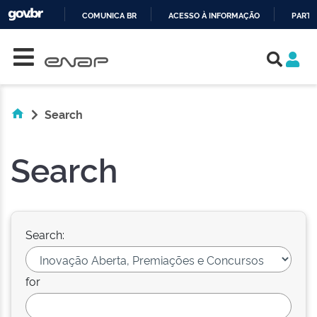
COMUNICA BR
ACESSO À INFORMAÇÃO
PARTI
Skip navigation
IR
PARA
O
CONTEÚDO
Search
Search
Search:
for