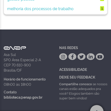
melhoria dos processos de trabalho
1
NAS REDES
Asa Sul
SPO Área Especial 2-A
CEP 70.610-900
ACESSIBILIDADE
Brasília/DF
DEIXE SEU FEEDBACK
Horário de funcionamento
Compartilhe conosco
se nossos
08h00 às 18h00
canais estão adequados pra
Contato
você? Elogios também são
biblioteca@enap.gov.br
super bem vindos!