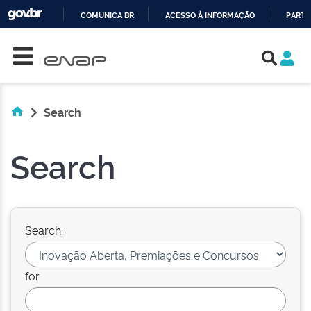
COMUNICA BR
ACESSO À INFORMAÇÃO
PARTI
Skip navigation
IR
PARA
O
CONTEÚDO
Search
Search
Search:
for