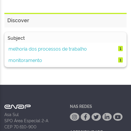
Discover
Subject
melhoria dos processos de trabalho
1
monitoramento
1
NAS REDES
Asa Sul
SPO Área Especial 2-A
CEP 70.610-900