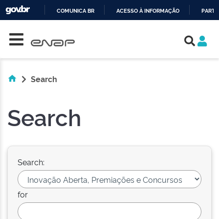
COMUNICA BR
ACESSO À INFORMAÇÃO
PARTI
Skip navigation
IR
PARA
O
CONTEÚDO
Search
Search
Search:
for