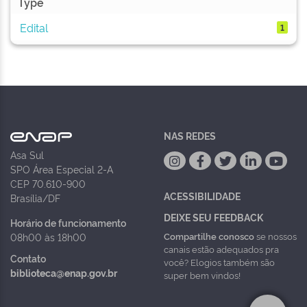
Type
Edital
1
NAS REDES
Asa Sul
SPO Área Especial 2-A
CEP 70.610-900
ACESSIBILIDADE
Brasília/DF
DEIXE SEU FEEDBACK
Horário de funcionamento
Compartilhe conosco
se nossos
08h00 às 18h00
canais estão adequados pra
Contato
você? Elogios também são
biblioteca@enap.gov.br
super bem vindos!