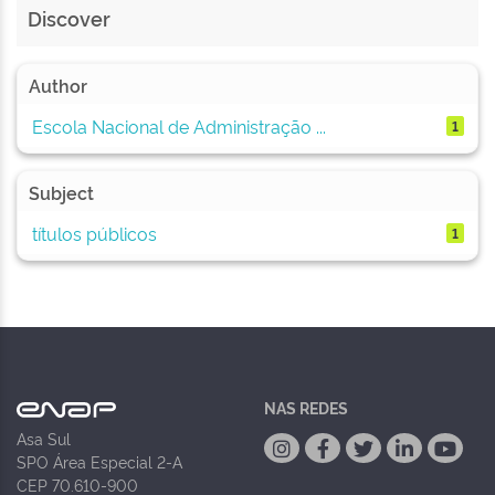
Discover
Author
Escola Nacional de Administração ...
1
Subject
títulos públicos
1
NAS REDES
Asa Sul
SPO Área Especial 2-A
CEP 70.610-900