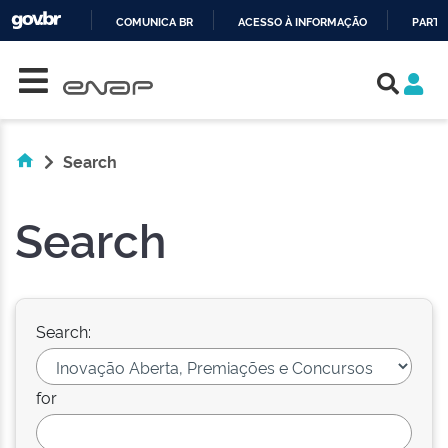
COMUNICA BR
ACESSO À INFORMAÇÃO
PARTI
Skip navigation
IR
PARA
O
CONTEÚDO
Search
Search
Search:
for