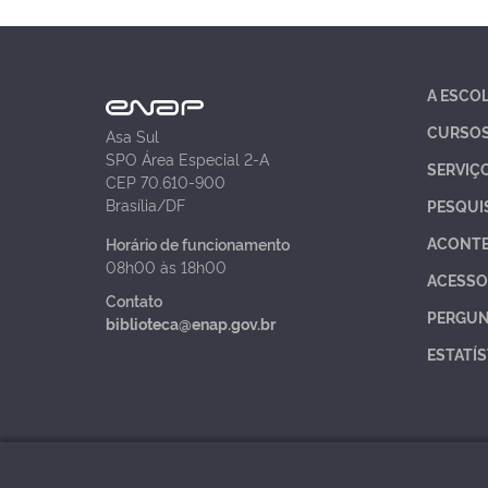
A ESCO
CURSO
Asa Sul
SPO Área Especial 2-A
SERVIÇ
CEP 70.610-900
Brasília/DF
PESQUI
ACONT
Horário de funcionamento
08h00 às 18h00
ACESSO
Contato
PERGUN
biblioteca@enap.gov.br
ESTATÍS