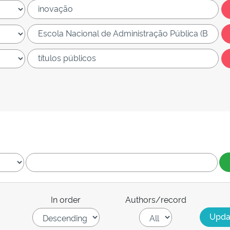
In order
Authors/record