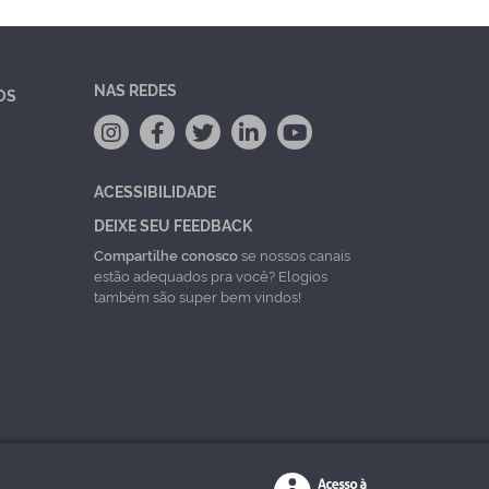
NAS REDES
OS
ACESSIBILIDADE
DEIXE SEU FEEDBACK
Compartilhe conosco
se nossos canais
estão adequados pra você? Elogios
também são super bem vindos!