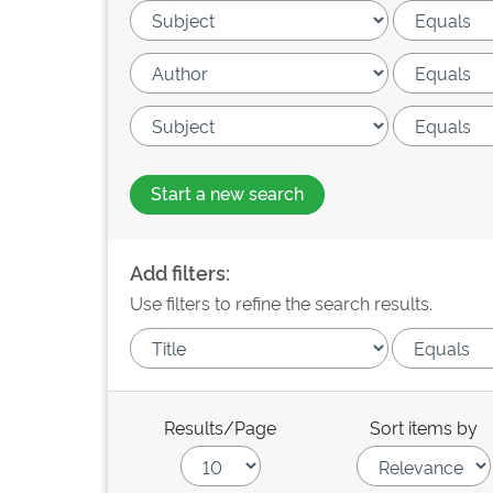
Start a new search
Add filters:
Use filters to refine the search results.
Results/Page
Sort items by