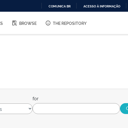
COMUNICA BR
ACESSO À INFORMAÇÃO
IR
PARA
ES
BROWSE
THE REPOSITORY
O
CONTEÚDO
for