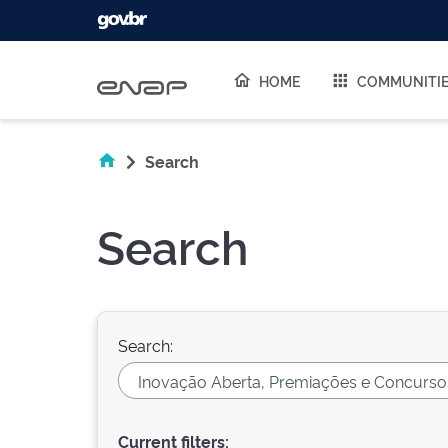
Skip navigation
HOME
COMMUNITI
Search
Search
Search:
Current filters: