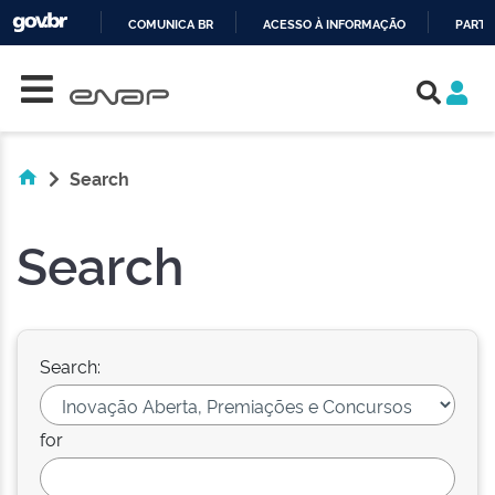
COMUNICA BR
ACESSO À INFORMAÇÃO
PARTI
Skip navigation
IR
PARA
O
CONTEÚDO
Search
Search
Search:
for