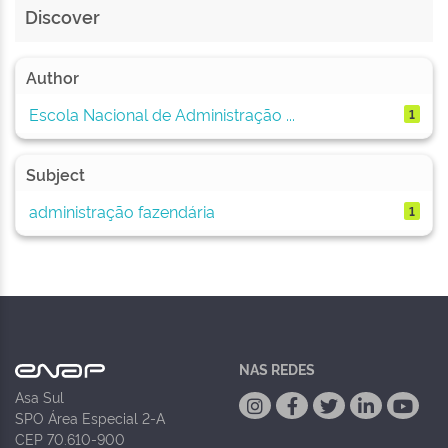
Discover
Author
Escola Nacional de Administração ...
1
Subject
administração fazendária
1
NAS REDES
Asa Sul
SPO Área Especial 2-A
CEP 70.610-900