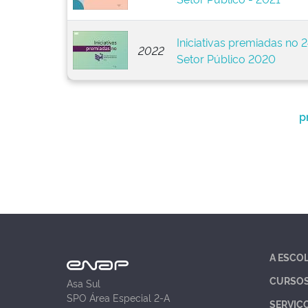
Iniciativas premiadas no
2022
Setor Público 2020
p
A ESCO
CURSO
Asa Sul
SPO Área Especial 2-A
SERVIÇ