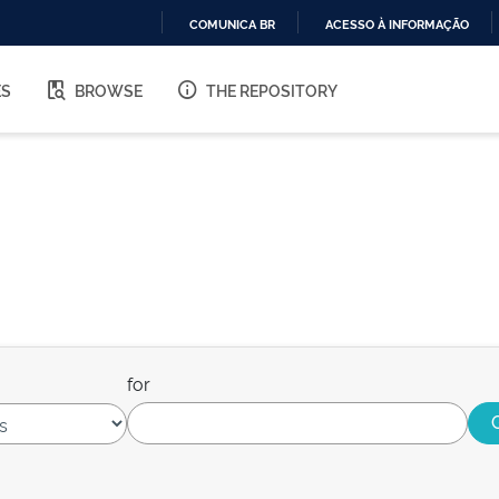
COMUNICA BR
ACESSO À INFORMAÇÃO
IR
PARA
ES
BROWSE
THE REPOSITORY
O
CONTEÚDO
for