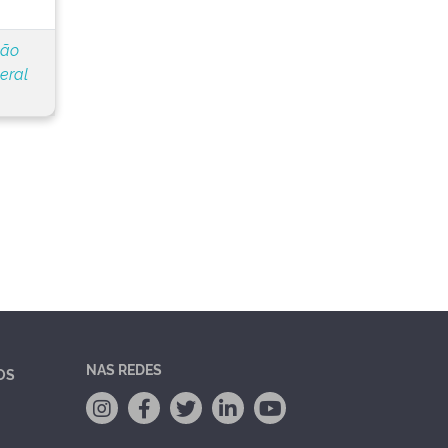
ção
eral
NAS REDES
OS