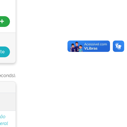
econds).
ção
eral