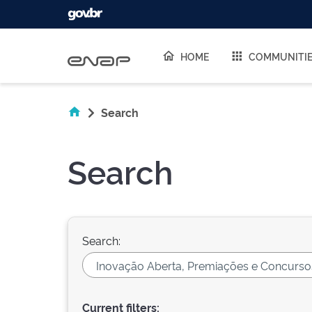
Skip navigation
HOME
COMMUNITI
Search
Search
Search:
Current filters: