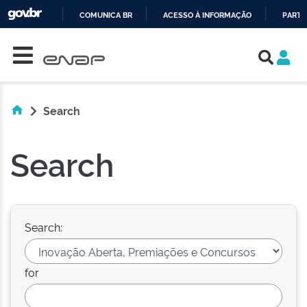
COMUNICA BR
ACESSO À INFORMAÇÃO
PARTI
Skip navigation
IR
PARA
O
CONTEÚDO
Search
Search
Search:
for