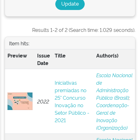
Results 1-2 of 2 (Search time: 1.029 seconds).
Item hits:
Preview
Issue
Title
Author(s)
Date
Escola Nacional
Iniciativas
de
premiadas no
Administração
25° Concurso
Pública (Brasil)
;
2022
Inovação no
Coordenação-
Setor Público -
Geral de
2021
Inovação
(Organização)
Escola Nacional