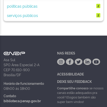
políticas públicas
2
serviços públicos
2
NAS REDES
Asa Sul
SPO Área Especial 2-A
CEP 70.610-900
ACESSIBILIDADE
Brasília/DF
DEIXE SEU FEEDBACK
Horário de funcionamento
Compartilhe conosco
se nossos
08h00 às 18h00
canais estão adequados pra
Contato
você? Elogios também são
biblioteca@enap.gov.br
super bem vindos!