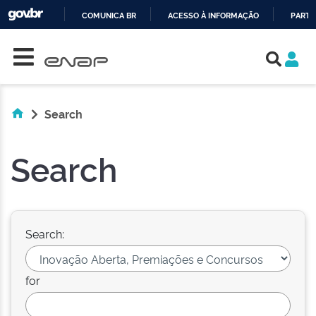
COMUNICA BR
ACESSO À INFORMAÇÃO
PARTI
Skip navigation
IR
PARA
O
CONTEÚDO
Search
Search
Search:
for