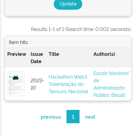
Results 1-1 of 1 (Search time: 0.002 seconds).
Item hits:
Preview
Issue
Title
Author(s)
Date
Escola Nacional
Hackathon Web3
2023-
de
Tokenização do
10
Administração
Tesouro Nacional
Pública (Brasil)
previous
1
next