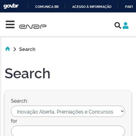
COMUNICA BR
ACESSO À INFORMAÇÃO
PARTI
Skip navigation
IR
PARA
O
CONTEÚDO
Search
Search
Search:
for