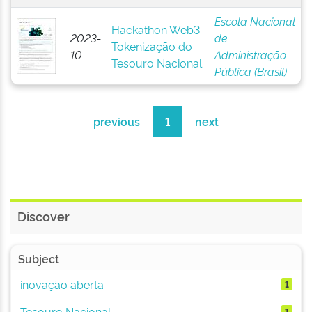
Escola Nacional
Hackathon Web3
2023-
de
Tokenização do
10
Administração
Tesouro Nacional
Pública (Brasil)
previous
1
next
Discover
Subject
inovação aberta
1
Tesouro Nacional
1