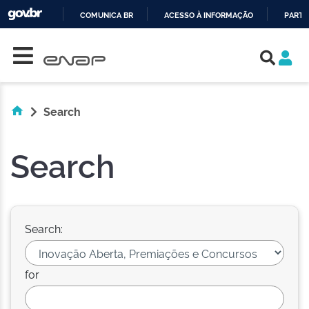
COMUNICA BR
ACESSO À INFORMAÇÃO
PARTI
Skip navigation
IR
PARA
O
CONTEÚDO
Search
Search
Search:
for