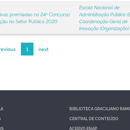
Escola Nacional de
ativas premiadas no 24º Concurso
Administração Pública (B
ção no Setor Público 2020
Coordenação-Geral de
Inovação (Organização)
revious
1
next
LA
BIBLIOTECA GRACILIANO RAM
S
CENTRAL DE CONTEÚDO
OS
ACERVO ENAP