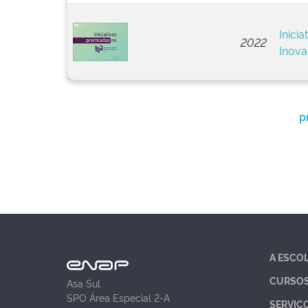
Inici
2022
Inova
p
A ESCO
CURSO
Asa Sul
SPO Área Especial 2-A
SERVIÇ