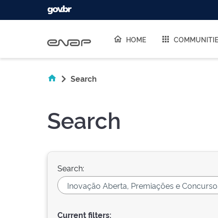
Skip navigation
HOME
COMMUNITI
Search
Search
Search:
Current filters: