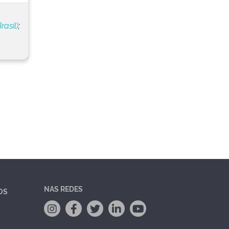
rasil)
;
NAS REDES
OS