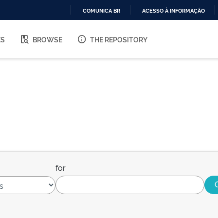
COMUNICA BR
ACESSO À INFORMAÇÃO
IR
PARA
ES
BROWSE
THE REPOSITORY
O
CONTEÚDO
for