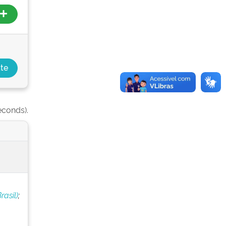
econds).
rasil)
;