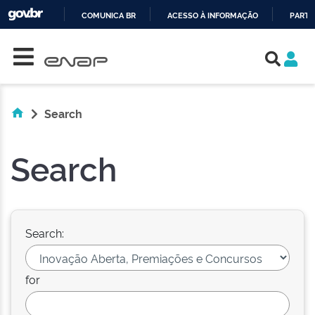
COMUNICA BR
ACESSO À INFORMAÇÃO
PARTI
Skip navigation
IR
PARA
O
CONTEÚDO
Search
Search
Search:
for