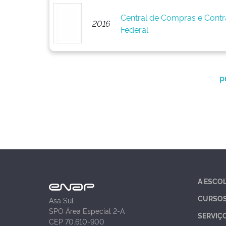
Central de Compras e Cont
2016
Federal
p
A ESCO
CURSO
Asa Sul
SPO Área Especial 2-A
SERVIÇ
CEP 70.610-900