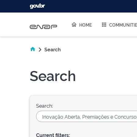
Skip navigation
HOME
COMMUNITI
Search
Search
Search:
Current filters: