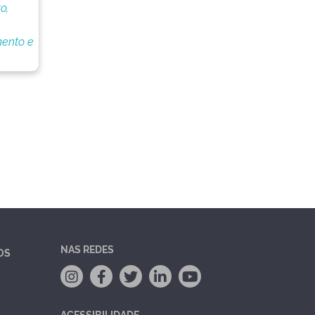
o,
ento e
NAS REDES
OS
ACESSIBILIDADE