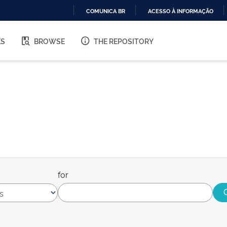
COMUNICA BR
ACESSO À INFORMAÇÃO
IR
PARA
ES
BROWSE
THE REPOSITORY
O
CONTEÚDO
for