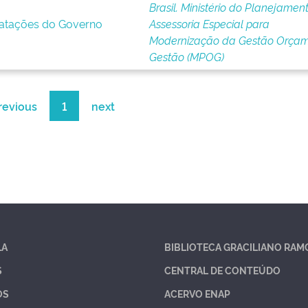
Brasil. Ministério do Planejament
ratações do Governo
Assessoria Especial para
Modernização da Gestão Orçam
Gestão (MPOG)
revious
1
next
LA
BIBLIOTECA GRACILIANO RAM
S
CENTRAL DE CONTEÚDO
OS
ACERVO ENAP