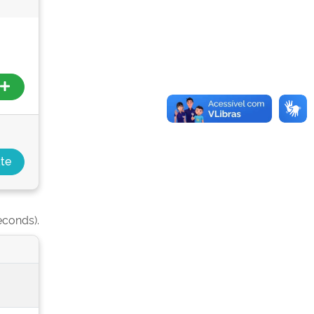
econds).