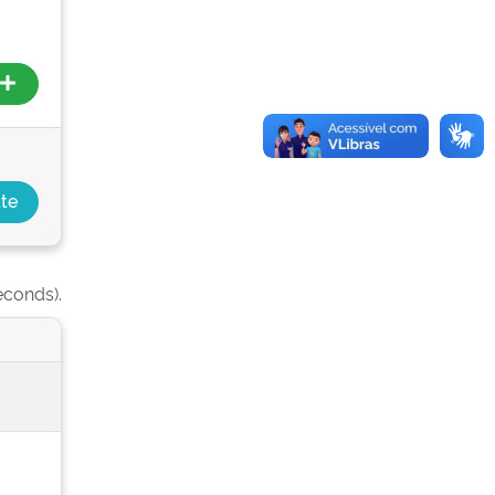
econds).