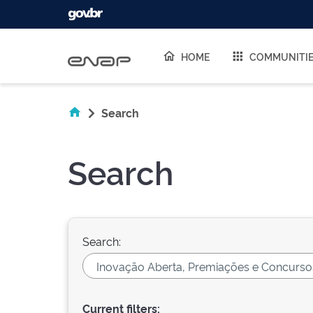
Skip navigation
HOME
COMMUNITI
Search
Search
Search:
Current filters: