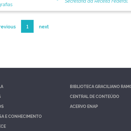
Secretaria da Receita Federal.
rafias
revious
1
next
LA
BIBLIOTECA GRACILIANO RAM
S
CENTRAL DE CONTEÚDO
OS
ACERVO ENAP
SA E CONHECIMENTO
ECE