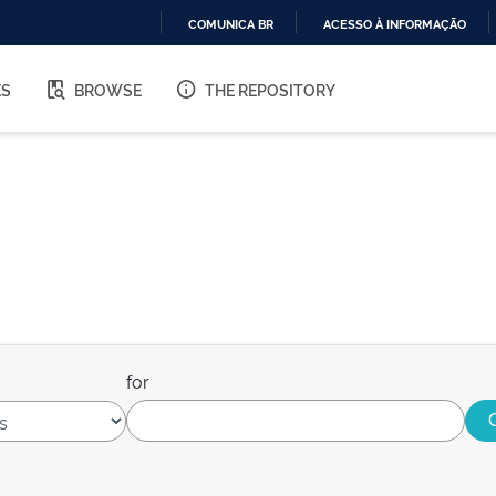
COMUNICA BR
ACESSO À INFORMAÇÃO
IR
PARA
ES
BROWSE
THE REPOSITORY
O
CONTEÚDO
for