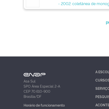
- 2002: coletânea de monog
p
A ESCO
CURSO
Asa Sul
SPO Área Especial 2-A
SERVIÇ
CEP 70.610-900
Brasília/DF
PESQUI
ACONT
Horário de funcionamento