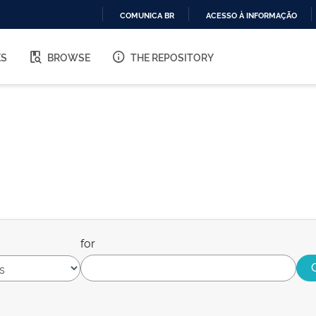
COMUNICA BR
ACESSO À INFORMAÇÃO
IR
PARA
ES
BROWSE
THE REPOSITORY
O
CONTEÚDO
for