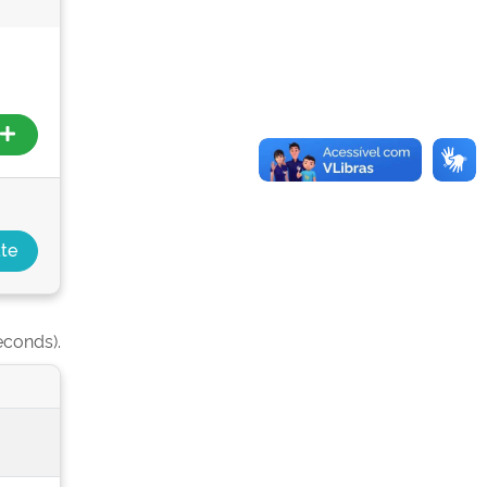
econds).