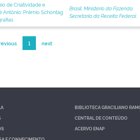
io de Criatividade e
Brasil. Ministério da Fazenda.
é Antônio: Prêmio Schöntag
Secretaria da Receita Federal.
rafias
revious
1
next
LA
BIBLIOTECA GRACILIANO RAM
S
CENTRAL DE CONTEÚDO
OS
ACERVO ENAP
SA E CONHECIMENTO