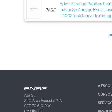
Administração Pública: Prêm
2002
Inovação Auditor-Fiscal Jos
- 2002: coletânea de monog
p
A ESCO
CURSO
Asa Sul
SPO Área Especial 2-A
SERVIÇ
CEP 70.610-900
Brasília/DF
PESQUI