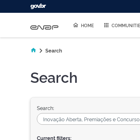
Skip navigation
HOME
COMMUNITI
Search
Search
Search:
Current filters: