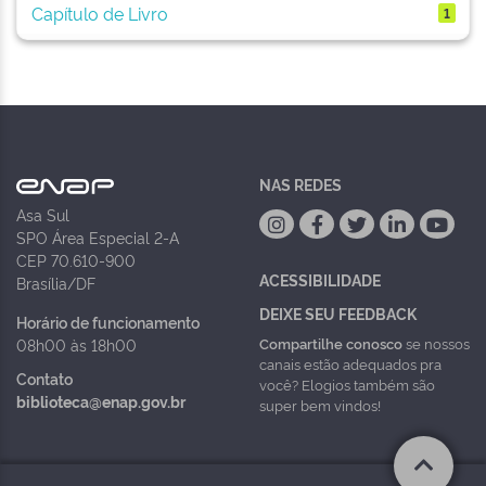
Capítulo de Livro
1
NAS REDES
Asa Sul
SPO Área Especial 2-A
CEP 70.610-900
ACESSIBILIDADE
Brasília/DF
DEIXE SEU FEEDBACK
Horário de funcionamento
Compartilhe conosco
se nossos
08h00 às 18h00
canais estão adequados pra
Contato
você? Elogios também são
biblioteca@enap.gov.br
super bem vindos!