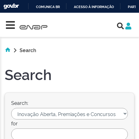
COMUNICA BR
ACESSO À INFORMAÇÃO
PARTI
Skip navigation
IR
PARA
O
CONTEÚDO
Search
Search
Search:
for