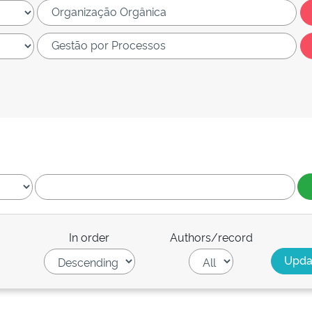
In order
Authors/record