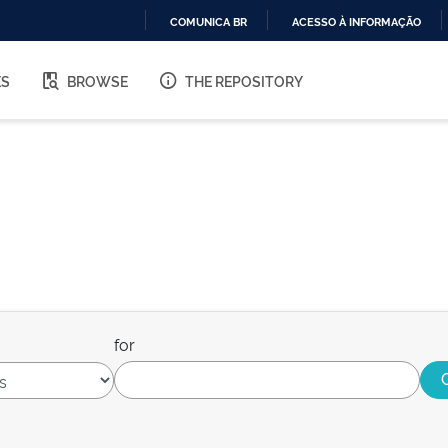
COMUNICA BR
ACESSO À INFORMAÇÃO
IR
PARA
ES
BROWSE
THE REPOSITORY
O
CONTEÚDO
for