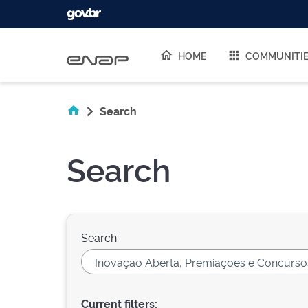
Skip navigation
HOME
COMMUNITI
Search
Search
Search:
Current filters: