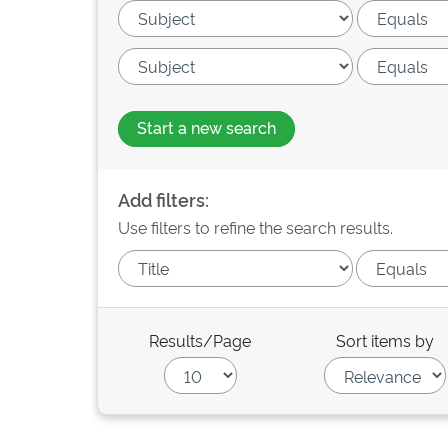
Start a new search
Add filters:
Use filters to refine the search results.
Results/Page
Sort items by