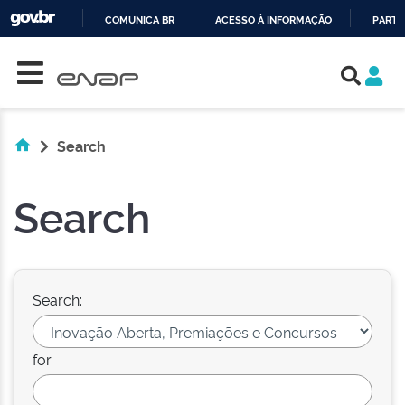
COMUNICA BR
ACESSO À INFORMAÇÃO
PARTI
Skip navigation
IR
PARA
O
CONTEÚDO
Search
Search
Search:
for