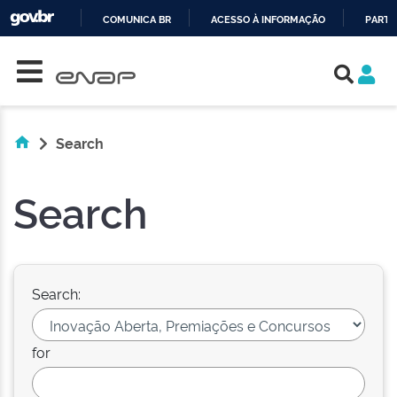
COMUNICA BR
ACESSO À INFORMAÇÃO
PARTI
Skip navigation
IR
PARA
O
CONTEÚDO
Search
Search
Search:
for