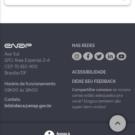
NAS REDES
Asa Sul
SPO Área Especial 2-A
CEP 70.610-900
ACESSIBILIDADE
Brasília/DF
DEIXE SEU FEEDBACK
Horário de funcionamento
Compartilhe conosco
se nossos
08h00 às 18h00
canais estão adequados pra
Contato
você? Elogios também são
biblioteca@enap.gov.br
super bem vindos!