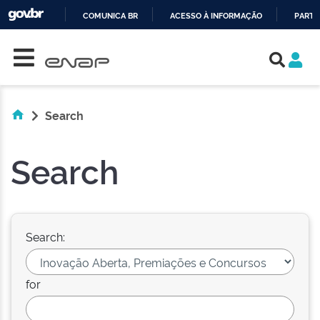
COMUNICA BR
ACESSO À INFORMAÇÃO
PARTI
Skip navigation
IR
PARA
O
CONTEÚDO
Search
Search
Search:
for