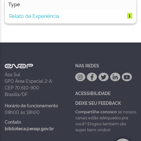
Type
Relato de Experiência
1
NAS REDES
Asa Sul
SPO Área Especial 2-A
CEP 70.610-900
ACESSIBILIDADE
Brasília/DF
DEIXE SEU FEEDBACK
Horário de funcionamento
Compartilhe conosco
se nossos
08h00 às 18h00
canais estão adequados pra
Contato
você? Elogios também são
biblioteca@enap.gov.br
super bem vindos!