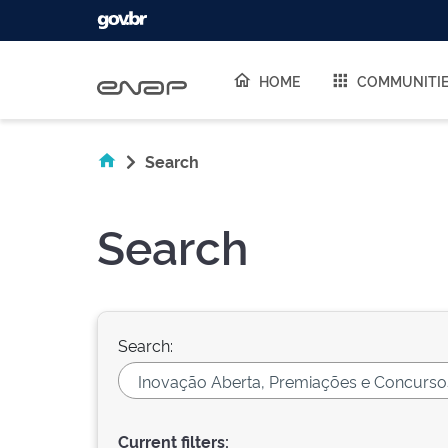
Skip navigation
HOME
COMMUNITI
Search
Search
Search:
Current filters: