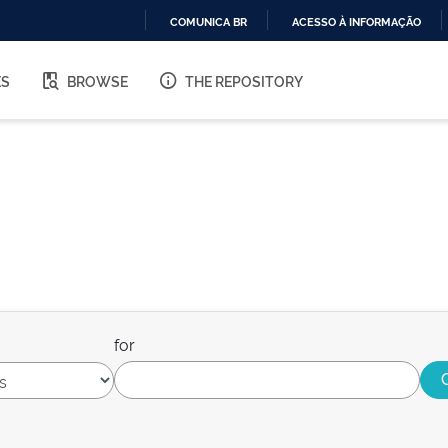
COMUNICA BR
ACESSO À INFORMAÇÃO
IR
PARA
ES
BROWSE
THE REPOSITORY
O
CONTEÚDO
for