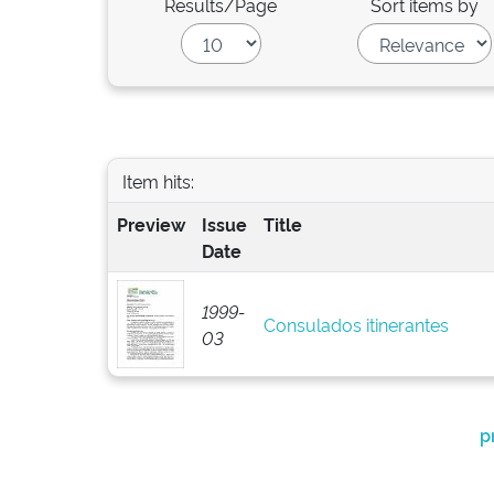
Results/Page
Sort items by
Item hits:
Preview
Issue
Title
Date
1999-
Consulados itinerantes
03
p