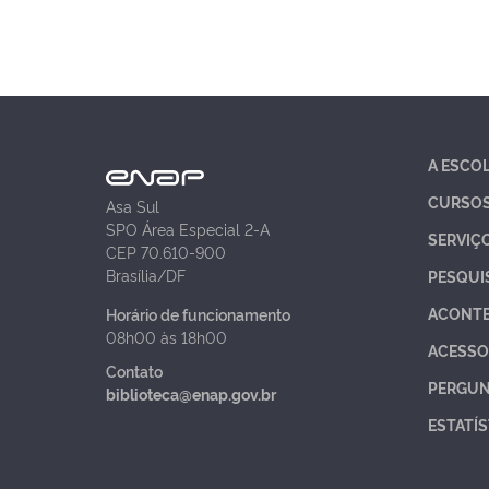
A ESCO
CURSO
Asa Sul
SPO Área Especial 2-A
SERVIÇ
CEP 70.610-900
Brasília/DF
PESQUI
ACONT
Horário de funcionamento
08h00 às 18h00
ACESSO
Contato
PERGUN
biblioteca@enap.gov.br
ESTATÍS