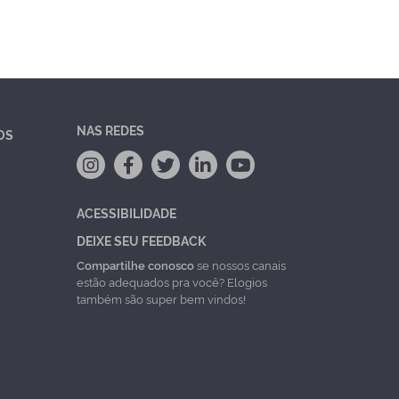
NAS REDES
OS
ACESSIBILIDADE
DEIXE SEU FEEDBACK
Compartilhe conosco
se nossos canais
estão adequados pra você? Elogios
também são super bem vindos!