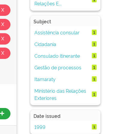
Relações E...
Subject
Assistência consular
1
Cidadania
1
Consulado itinerante
1
Gestão de processos
1
Itamaraty
1
Ministério das Relações
1
Exteriores
Date issued
1999
1