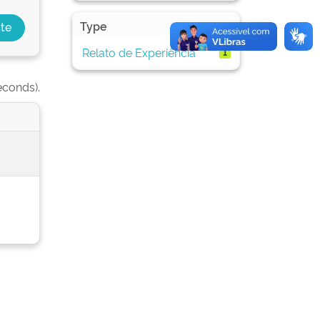
Type
Relato de Experiência
1
econds).