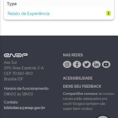
Type
Relato de Experiência
1
NAS REDES
Asa Sul
SPO Área Especial 2-A
CEP 70.610-900
ACESSIBILIDADE
Brasília/DF
DEIXE SEU FEEDBACK
Horário de funcionamento
Compartilhe conosco
se nossos
08h00 às 18h00
canais estão adequados pra
Contato
você? Elogios também são
biblioteca@enap.gov.br
super bem vindos!