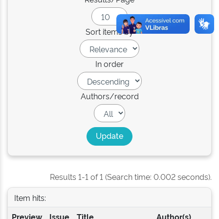
Sort items by
In order
Authors/record
Results 1-1 of 1 (Search time: 0.002 seconds).
Item hits:
Preview
Issue
Title
Author(s)