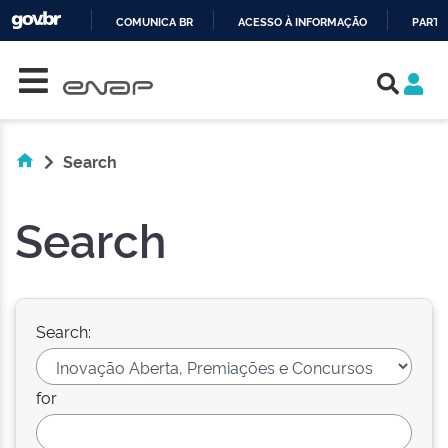
COMUNICA BR
ACESSO À INFORMAÇÃO
PARTI
Skip navigation
IR
PARA
O
CONTEÚDO
Search
Search
Search:
for