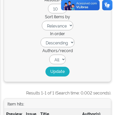
Sort items by
In order
Authors/record
Results 1-1 of 1 (Search time: 0.002 seconds).
Item hits:
Preview
Issue
Title
Author(s)