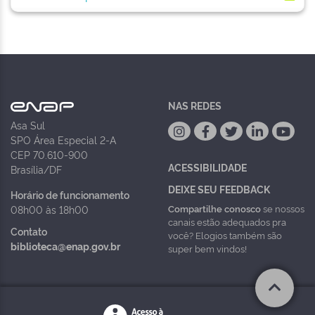
NAS REDES
Asa Sul
SPO Área Especial 2-A
CEP 70.610-900
ACESSIBILIDADE
Brasília/DF
DEIXE SEU FEEDBACK
Horário de funcionamento
Compartilhe conosco
se nossos
08h00 às 18h00
canais estão adequados pra
Contato
você? Elogios também são
biblioteca@enap.gov.br
super bem vindos!