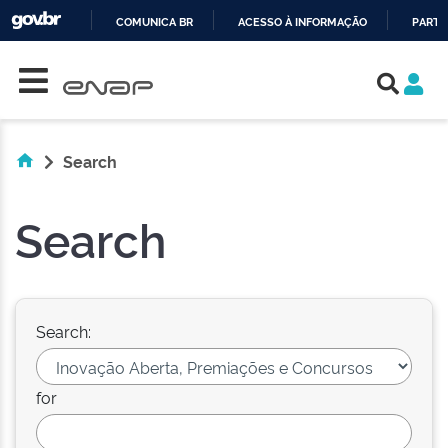
COMUNICA BR
ACESSO À INFORMAÇÃO
PARTI
Skip navigation
IR
PARA
O
CONTEÚDO
Search
Search
Search:
for