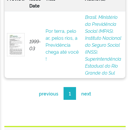
Date
Brasil. Ministério
da Previdência
Por terra, pelo
Social (MPAS).
ar, pelos rios, a
Instituto Nacional
1999-
Previdência
do Seguro Social
03
chega até você
(INSS).
!
Superintendência
Estadual do Rio
Grande do Sul
previous
1
next