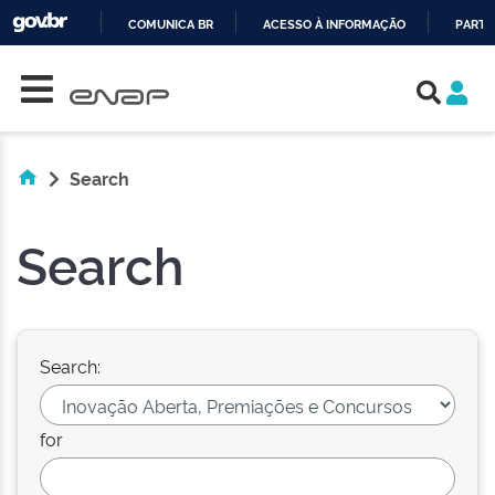
COMUNICA BR
ACESSO À INFORMAÇÃO
PARTI
Skip navigation
IR
PARA
O
CONTEÚDO
Search
Search
Search:
for