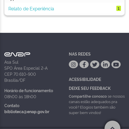
Relato de Experiência
1
NAS REDES
Asa Sul
SPO Área Especial 2-A
CEP 70.610-900
ACESSIBILIDADE
Brasília/DF
DEIXE SEU FEEDBACK
Horário de funcionamento
Compartilhe conosco
se nossos
08h00 às 18h00
canais estão adequados pra
Contato
você? Elogios também são
biblioteca@enap.gov.br
super bem vindos!