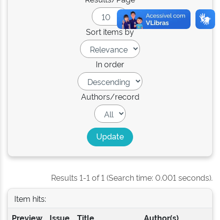
Sort items by
In order
Authors/record
Results 1-1 of 1 (Search time: 0.001 seconds).
Item hits:
Preview
Issue
Title
Author(s)