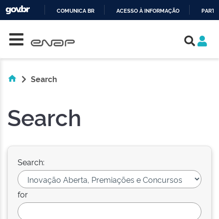
COMUNICA BR
ACESSO À INFORMAÇÃO
PARTI
Skip navigation
IR
PARA
O
CONTEÚDO
Search
Search
Search:
for