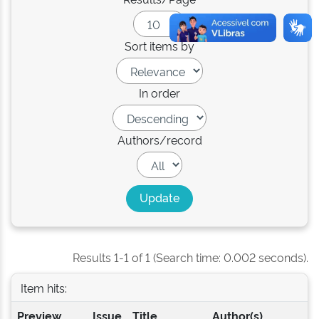
Sort items by
In order
Authors/record
Results 1-1 of 1 (Search time: 0.002 seconds).
Item hits:
Preview
Issue
Title
Author(s)