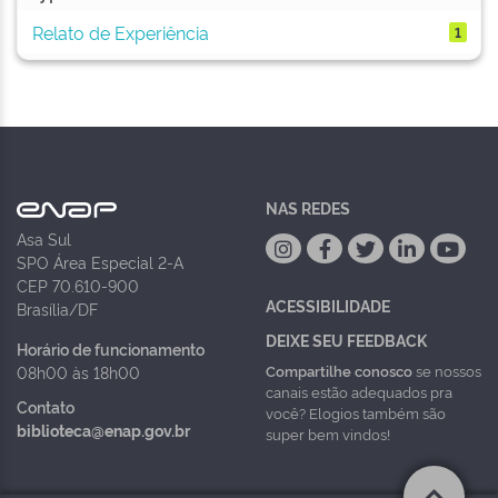
Relato de Experiência
1
NAS REDES
Asa Sul
SPO Área Especial 2-A
CEP 70.610-900
ACESSIBILIDADE
Brasília/DF
DEIXE SEU FEEDBACK
Horário de funcionamento
Compartilhe conosco
se nossos
08h00 às 18h00
canais estão adequados pra
Contato
você? Elogios também são
biblioteca@enap.gov.br
super bem vindos!